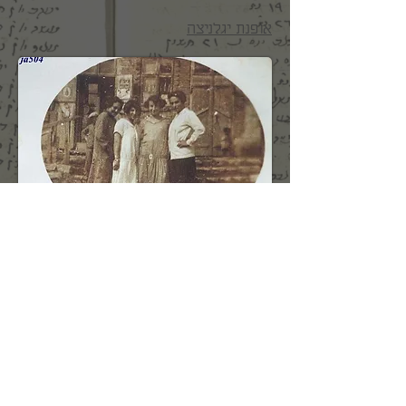
אופנת יגלניצה
מקור וזיהוי: צביקה פינקלמן
שניה מימין: רבקה פינקלמן