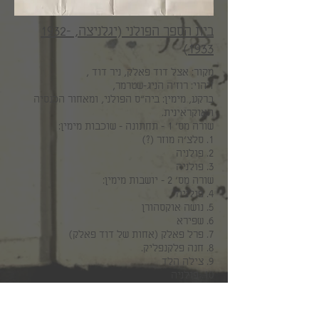
בית הספר הפולני (יגלניצה,
1932-
1933)
מקור: אצל דוד פאלק, ניר דוד ,
זיהוי: רוז'ה הניג-שטרמר,
ברקע, מימין: ביה"ס הפולני, ומאחור הכנסיה
האוקראינית.
שורה מס' 1 – תחתונה - שוכבות מימין:
1. סלצ'ה מוזר (?)
2. פולניה
3. פולניה
שורה מס' 2 - יושבות מימין:
4. פולניה
5. נושה אוקסהורן
6. שפירא
7. פרל פאלק (אחות של דוד פאלק)
8. חנה פלקנפליק.
9. צילה הלד
10. פולניה
שורה מס' 3 - יושבות על ספסל, מימין:
11. יהודיה
12. פולניה