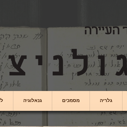
 העיירה
גלריה
מסמכים
גנאלוגיה
לז