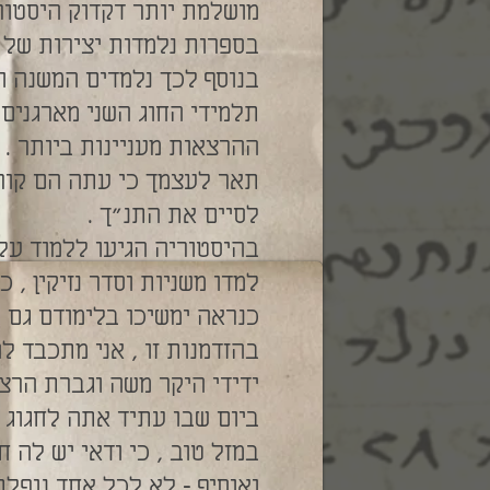
מושלמת יותר דקדוק היסטורי
בספרות נלמדות יצירות של ב
בנוסף לכך נלמדים המשנה וה
תלמידי החוג השני מארגנים
ההרצאות מעניינות ביותר . 
תאר לעצמך כי עתה הם קורא
לסיים את התנ"ך .
בהיסטוריה הגיעו ללמוד על המאה ה-19 . בספרות הגיעו לסו
למדו משניות וסדר נזיקין ,
כנראה ימשיכו בלימודם גם ב
בהזדמנות זו , אני מתכבד ל
ידידי היקר משה וגברת הרצו
ביום שבו עתיד אתה לחגוג 
במזל טוב , כי ודאי יש לה 
ואוסיף – לא לכל אחד נופלת