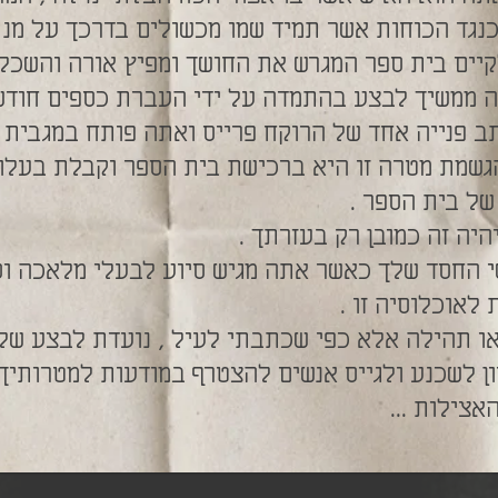
נגד הכוחות אשר תמיד שמו מכשולים בדרכך על מנת
ים בית ספר המגרש את החושך ומפיץ אורה והשכלה
ממשיך לבצע בהתמדה על ידי העברת כספים חודשי
ב פנייה אחד של הרוקח פרייס ואתה פותח במגבית 
גשמת מטרה זו היא ברכישת בית הספר וקבלת בעלות
של בית הספר .
היה זה כמובן רק בעזרתך .
החסד שלך כאשר אתה מגיש סיוע לבעלי מלאכה וסו
לאוכלוסיה זו .
ו תהילה אלא כפי שכתבתי לעיל , נועדת לבצע שליח
רון לשכנע ולגייס אנשים להצטרף במודעות למטרותיך
צילות ...