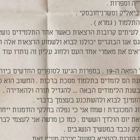
ה וספרות .
יאליק וטשרניחובסקי .
תלמוד ( גמרא ) .
 לעיתים קרובות הרצאות כאשר אחד התלמידים נושא
גם אנו הבוגרים יכולנו לבוא ולשמוע הרצאות אלה ול
ים את מאמרי אחד העם ולחוג עליון זה נותרו עוד 
פרים החדשים ביותר .
 כעת הם לומדים בתלמוד מסכת ברכות . החשוב הוא כ
שנת הלימודים הבאה ... להגדיל תורה ולהאדירה .
הזמינך לבוא ולהשתכנע בעצמך בדברי .
ג המכובדת ! שמח אני כי נפלה בחלקי הזדמנות ייחוד
את יום הולדך הששים . כמו כן מרשה אני לעצמי לב
חלק נכבד במעשיך הנשגבים .
 הזכות להוציא לפועל יצירה מעיין זאת .