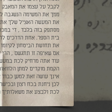
לקבל על עצמו את המאבק כ
ממך את המשימה הנשגבה לקי
את המעשה האציל שלך אתה 
מסתפק בזה בלבד , די במכת
בית הספר. אחת הדרכים לה
את תחושת הביטחון לקיומו 
אם שאיפה זו תתגשם , הרי י
עוד אתה מרחיק לכת במעשי 
הקמת מוקדים למתן הלוואות 
אינך עושה זאת למען כבוד א
לכן ניחנת בכח רצון ובכיש
לכת ולבצע את משאלותיך הא