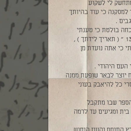
נחנו כאן וקרוביך שם מתכוננים לחגוג לרגל יום הולדך ה – 60 , מתחשק לי לשקוע
 למסקנה כי עוד בהיותך
בים .
כחה בולטת כי טענתי
צודקת ואף טענתם המנוגדת של החילוניים לגבי הכוח הגורלי המיוחס למספר " 13 " ( תאריך לידתך ) ,
י כי אתה נועדת מן
העם היהודי .
ח יוצר לבאר שופעת ממנה
י כל להיאבק בעוני
הספר שבו מתקבל
 בית ומגיעים עד לרמה
ץ התוסס והעוז הנחוש