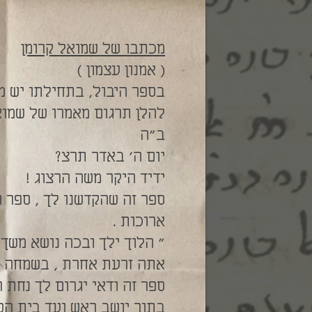
מכתבו של שמואל קרומן
( אמנון עצמון )
בספר היבול, בתחילתו יש מ
להלן תרגום מאמרו של שמוא
ב"ה
יום ה' באדר תרצ?
ידיד היקר משה הרצוג !
ספר זה שהקדשנו לך , ספר 
ארוכות .
" הלוך ילך ובכה נושא משך ה
אתה זרעת אחרת , בשמחה , ב
ספר זה ודאי יגרום לך נחת ר
בתור יושב ראש ועד בית הס