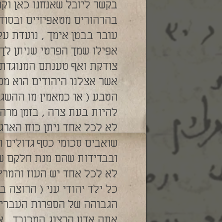
בהרהורים מטאפיזיים ובסוד
עובר בבטן אימך , נועדת על
אפילו שמך הפרטי שניתן לך
אשר אצלנו היהודים הוא מספ
הטבע ( או כמאמין מו ההשגח
להיות בעת צרה , בזמן מרה
לא לכל אחד ניתן כוח הארג
שואבים סכומי כסף גדולים 
ובבדידות שהם מנת חלקם של
לא לכל אחד יש העוז והמרץ
כל ילד יהודי עני ( הרוצה 
הגבוהה של הספרות העברית
אתה אדון הרצוג המכובד , 