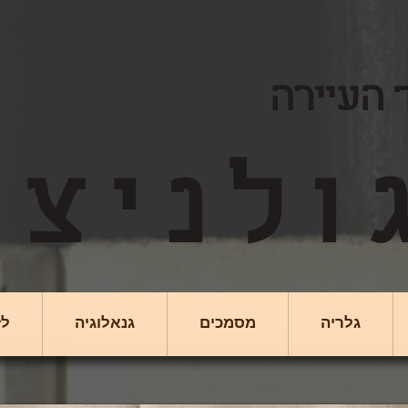
 העיירה
גלריה
מסמכים
גנאלוגיה
לז