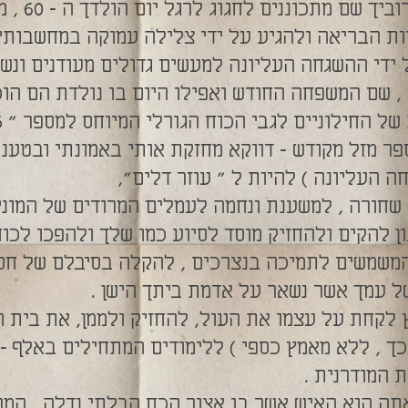
בקשר ליובל שא
ות הבריאה ולהגיע על ידי צלילה עמוקה במחשבותי
 ידי ההשגחה העליונה למעשים גדולים מעודנים ונשג
 , שם המשפחה החודש ואפילו היום בו נולדת הם הו
ר מזל מקודש – דווקא מחזקת אותי באמונתי ובטענת
ה העליונה ) להיות ל " עוזר דלים",
 שחורה , למשענת ונחמה לעמלים המרודים של המוני 
ון להקים ולהחזיק מוסד לסיוע כמו שלך ולהפכו לכו
המשמשים לתמיכה בנצרכים , להקלה בסיבלם של חסר
 עמך אשר נשאר על אדמת ביתך הישן .
 לקחת על עצמו את העול, להחזיק ולממן, את בית 
בכך , ללא מאמץ כספי ) ללימודים המתחילים באלף –
 המודרנית .
אתה הוא האיש אשר בו אצור הכח הבלתי נדלה , המר