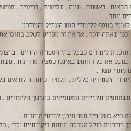
באות : ראשונה , שניה , שלישית , רביעית , חמישי
ים יותר .
לאומי בנוסף ללימודי הזמן העתיק והמודרני .
" כפי שאתה זוכר , אך אין זה מפריע לשלב בתוכו א
וכנית לימודים כבכל בתי הספר היהודיים . ברצוני
כמעט את כל החומש באינטרפטציה מודרנית , משתמש
 מתרי עשר .
מודי היסטוריה כללית . תלמידי כיתה זו קוראים בק
 משתתפים תלמידים המעוניינים בהמשך הלימודים . 
ה היא כשל בית ספר תיכון למדעי היהדות .
ך מודרנית כולל הערכה וניתוח ביקורתיים וכד' , כמ