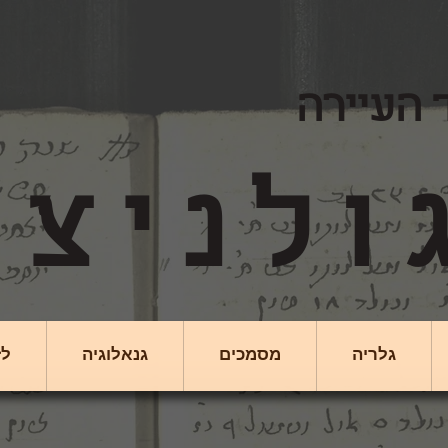
 העיירה
גלריה
מסמכים
גנאלוגיה
לז