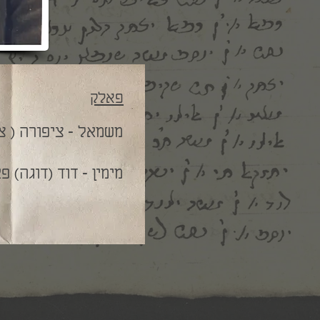
פאלק
משמאל - ציפורה ( צ
מימין - דוד (דוגה) פ