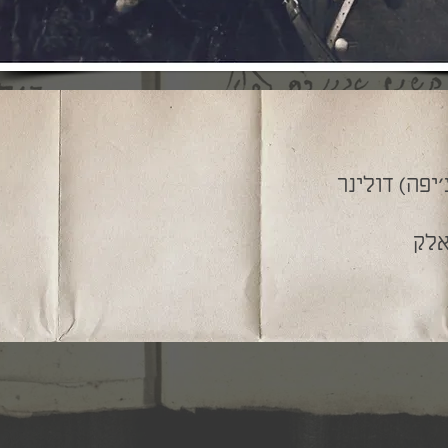
'יפה) דולינר
אלק