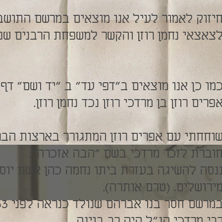
יזוק לאמור לעיל אנו מוצאים במרשם התושב
צאצאי נחמן רוזן והקשר למשפחת הרבנים שפ
מו כן אנו מוצאים ב"דפי עד" ב "יד ושם" דף
פרים רוזן בן מרדכי רוזן נכד נחמן רוזן.
וחחתי עם אפרים רוזן המתגורר בארצות הבר
וברת לזכר מרדכי בשם "הבה אזכרה".
נסה להשיגה בעזרת ביתו נחמה כהן אשת יוסף
ירושלים. (טרם אותרה).
מרשם חסר בנו אברהם שנולד כנראה לפני 1863.
בי מרדכי הנ"ל היה רב בוינה.