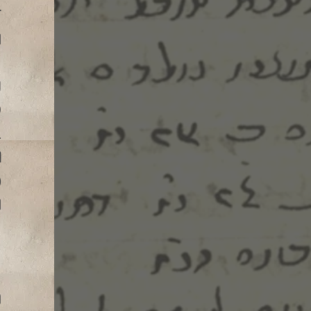
ד
ה
פ
כ
ב
ר
(
ה
ת
ת
מ