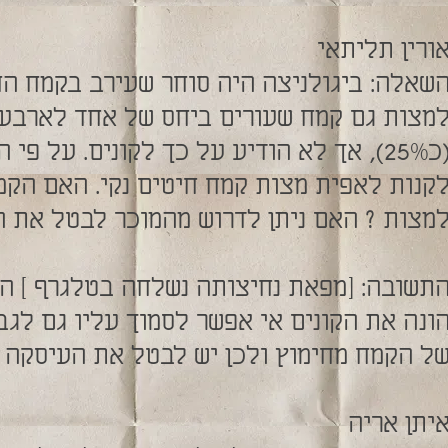
ורין תליתאי
שאלה: ביגולניצה היה סוחר שעירב בקמח הח
מצות גם קמח שעורים ביחס של אחד לארבע
(כ25%), אך לא הודיע על כך לקונים. על פי
קנות לאפית מצות קמח חיטים נקי. האם הקמ
מצות ? האם ניתן לדרוש מהמוכר לבטל את ה
תשובה: [מפאת נחיצותה נשלחה בטלגרף ] הי
ונה את הקונים אי אפשר לסמוך עליו גם לגב
ל הקמח מחימוץ ולכן יש לבטל את העיסקה .
יתן אריה