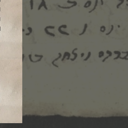
ה
מ
ר