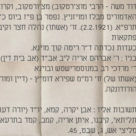
וד משה – הרבי מוצ'רטקוב) מצ'ורטקוב, וקרו
אדמורים מבלז ומויזניץ. נפטר בן פ"ז ביום כ
תרפ"א. (2.2.1921). זו' (אשתו) נהלה חצר ו
תקאות
עדות נכדתה ד"ר ריטה קוך מוינא.
ניו : ר' אברהם אריה ליב אב"ד (אב בית דין) 
' מרדכי רב במנוסטרישטש ובוינא
אשתו של) זו' רמ"מ שפירא דומ"ץ - (דיין ומור
ורודונקה.
שובות אליו : אבן יקרה, קמא, יו"ד (יורה דעת)
ליתאי, קיבנו, איתן אריה, קמב, קמד בתרעא
ליצי אש, ג, שבט, 45.