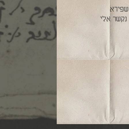
שפירא
נקשר אלי