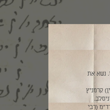
. נשא את
) קרמניץ
יסלב.
ד"מ (רבי