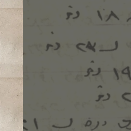
מ
ה
ה
ה
ה
ל
ה
ל
ה
ל
מ