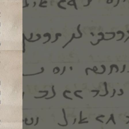
א
ה
ל
ל
ל
ה
ה
ש
א