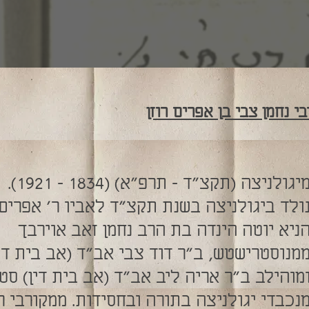
בי נחמן צבי בן אפרים רוזן
יגולניצה (תקצ"ד – תרפ"א) (1834 – 1921).
ולד ביגולניצה בשנת תקצ"ד לאביו ר' אפרים
ניא יוטה הינדה בת הרב נחמן זאב אוירבך
מנוסטרישטש, ב"ר דוד צבי אב"ד (אב בית דין
מוהילב ב"ר אריה ליב אב"ד (אב בית דין) סטנ
נכבדי יגולניצה בתורה ובחסידות. ממקורבי ר