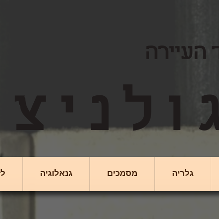
 העיירה
גלריה
מסמכים
גנאלוגיה
לז