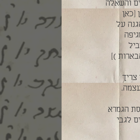
ים והשאלה
 [כאן
גנה על
גיפה
ביל
ארות )]
צריך
עצמה.
סת הגמרא
ם לגבי