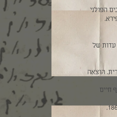
ים הפולני
ירא.
 עדות של
ית. הוצאה
 חיים