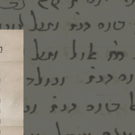
ר
מ
נ
ה
מ
ו
מ