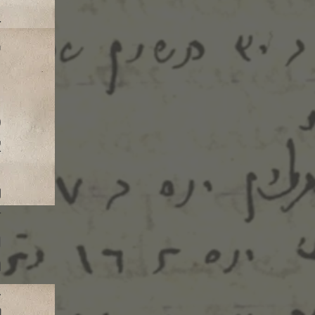
ח
ל
כ
א
ש
ח
נ
מ
ב
ר