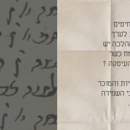
יטים
 לערך
 ההלכה יש
ח כשר
עיסקה ?
ות והמוכר
י השמירה