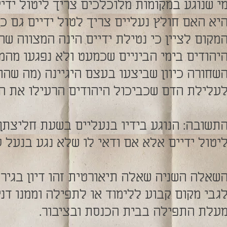
י שנוגע במקומות מלוכלכים צריך ליטול ידי
יא האם חולץ נעליים צריך לטול ידיים גם כן
מקום לציין כי נטילת ידיים הינה המצווה שה
יהודים בימי הביניים שכמעט ולא נפגעו מהמ
שחורה כיוון שביצעו בעצם היגיינה (מה שהו
עלילת הדם שכביכול היהודים הרעילו את הב
תשובה: הנוגע בידיו בנעליים בשעת חליצתן 
יטול ידיים אלא אם ודאי לו שלא נגע בנעל 
שאלה השניה שאלה תיאורטית זהו דיון בגיר
גבי מקום קבוע ללימוד או לתפילה וממנו דני
עלת התפילה בבית הכנסת ובציבור.