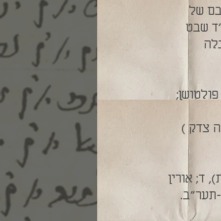
בם של
"ד שבט
קיבלה
פולטושן;
ה צדק )
, ד; אורין
-תער"ב.