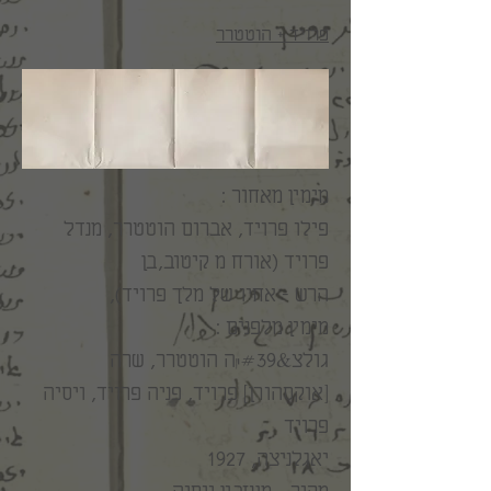
פרויד + הוטטרר
מימין מאחור :
פילו פרויד, אברום הוטטרר, מנדל
פרויד (אורח מ קיטוב,בן
הרש – אחיו של מלך פרויד),
מימין מלפנים :
גולצ&#39;ה הוטטרר, שרה
[אוקסהורן] פרויד, פניה פרויד, ויסיה
פרויד
יאגלניצה, 1927