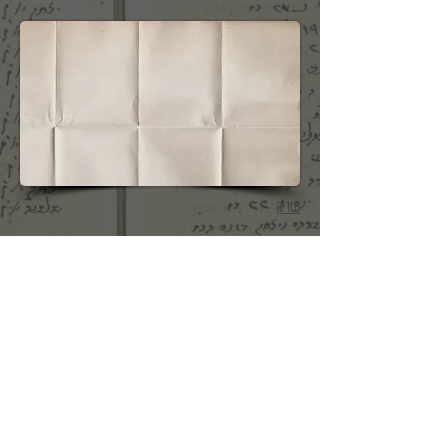
שוק
(שושנה רוז'ה שטרמר)
ליד העירייה היה שוק - יום אחד בשבוע
אליו היו מגיעים גויים עם עגלות וסוסים
עם סחורה חקלאית כגון פרות, עופות,
ביצים וכד'.
כמו כן היו מגיעים ממרחק מהרי הקרפטים
גויים אשר נקראו גורלים ...קוצ'ולים ... מכרו
בין היתר גבינת ברינזה בחביות ופירות ...
דובדבנים ואוכמניות ( אָפֵנֵס ) בחביות...
(עדכון פרידה שטרנג)